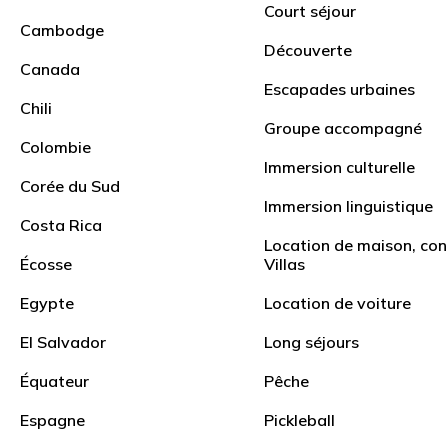
Court séjour
Cambodge
Découverte
Canada
Escapades urbaines
Chili
Groupe accompagné
Colombie
Immersion culturelle
Corée du Sud
Immersion linguistique
Costa Rica
Location de maison, con
Écosse
Villas
Egypte
Location de voiture
Filtrer les produits
El Salvador
Long séjours
Tous
Camps d'été
Espagne
Équateur
Pêche
Espagne
Pickleball
Immersion linguistique
Professionel