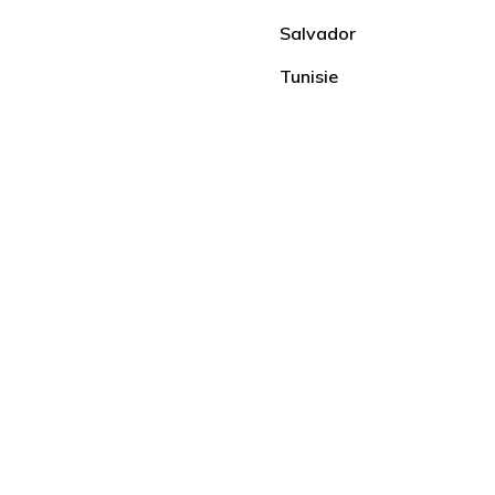
Salvador
Tunisie
Étudiants
Guatemala
Aide humanitaire
Famille