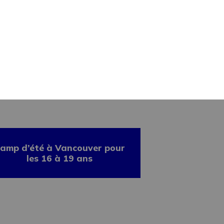
Été 2026, de 2 à 4
semaines
amp d’été à Vancouver pour
les 16 à 19 ans