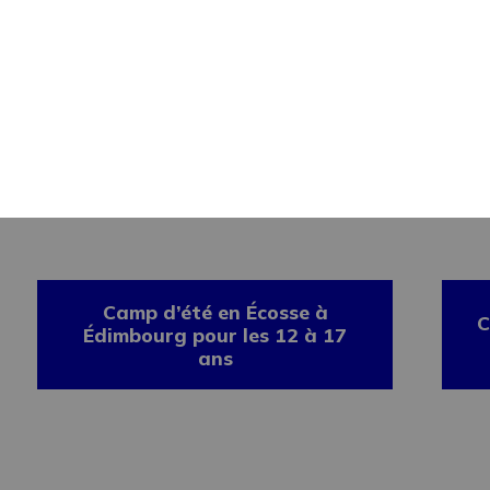
Été 2026, de 2 à 4
semaines
Camp d’été en Écosse à
C
Édimbourg pour les 12 à 17
ans