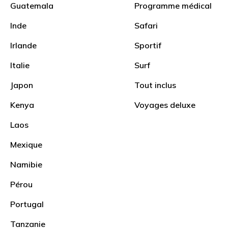
Guatemala
Programme médical
Immersion culturelle
Inde
Safari
Irlande
Sportif
Italie
Surf
Japon
Tout inclus
Kenya
Voyages deluxe
Adolescents
Laos
Mexique
Namibie
Pérou
Cours d’espagnol en ligne –
Guatemala
Portugal
Tanzanie