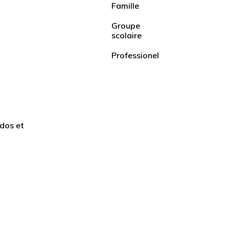
Famille
Groupe
scolaire
Professionel
dos et
50 ans et plus
Adultes
Cours en ligne
Angleterre
Écosse
Canada
Irlande