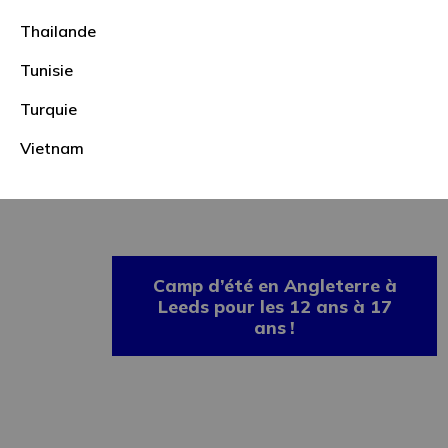
Thailande
Tunisie
Turquie
10 heures de cours en
Vietnam
ligne
Camp d’été en Angleterre à
Leeds pour les 12 ans à 17
ans !