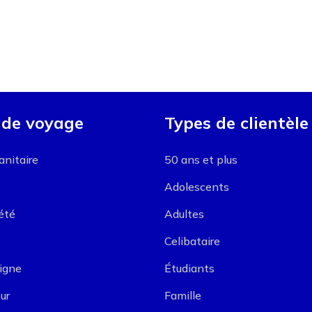
 de voyage
Types de clientèle
nitaire
50 ans et plus
Adolescents
été
Adultes
Celibataire
ligne
Étudiants
ur
Famille