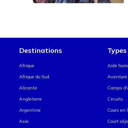
Destinations
Types
Afrique
Aide huma
Afrique du Sud
Aventure
Alicante
Camps d'
Angleterre
Circuits
Argentine
Cours en 
Asie
Court séjo