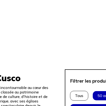
Cusco
Filtrer les produ
n incontournable au cœur des
e classée au patrimoine
Tous
50 a
e culture, d'histoire et de
ique, avec ses églises
 spectaculaire depuis le