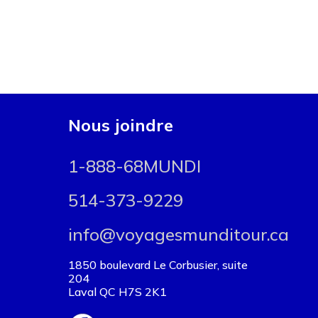
Nous joindre
1-888-68MUNDI
514-373-9229
info@voyagesmunditour.ca
1850 boulevard Le Corbusier, suite
204
Laval QC H7S 2K1