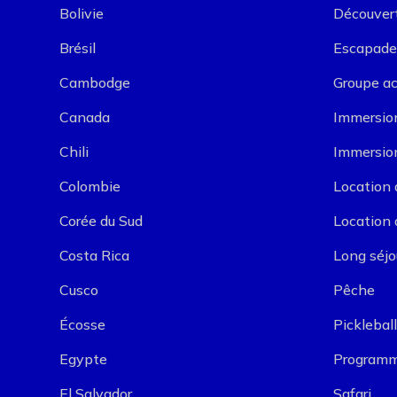
Bolivie
Découver
Brésil
Escapade
Cambodge
Groupe a
Canada
Immersion
Chili
Immersion
Colombie
Location 
Corée du Sud
Location 
Costa Rica
Long séjo
Cusco
Pêche
Écosse
Pickleball
Egypte
Programm
El Salvador
Safari