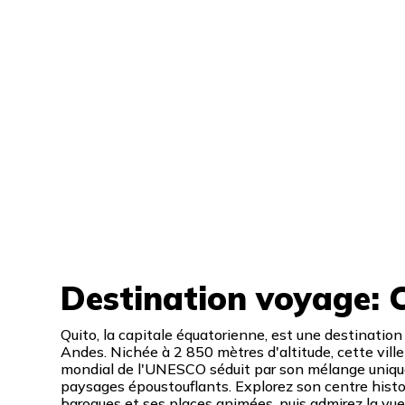
Destination voyage: 
Quito, la capitale équatorienne, est une destinatio
Andes. Nichée à 2 850 mètres d'altitude, cette vill
mondial de l'UNESCO séduit par son mélange unique d
paysages époustouflants. Explorez son centre histor
baroques et ses places animées, puis admirez la vue