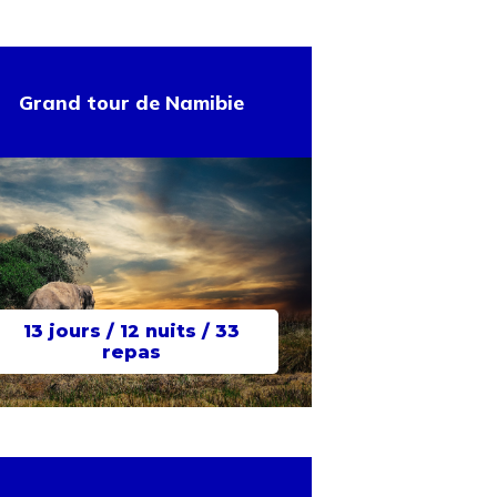
Grand tour de Namibie
13 jours / 12 nuits / 33
repas