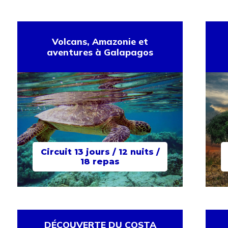
Volcans, Amazonie et
aventures à Galapagos
Circuit 13 jours / 12 nuits /
18 repas
DÉCOUVERTE DU COSTA