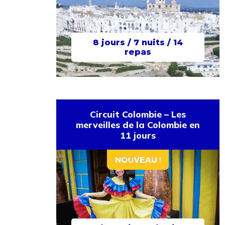
8 jours / 7 nuits / 14
repas
Circuit Colombie – Les
merveilles de la Colombie en
11 jours