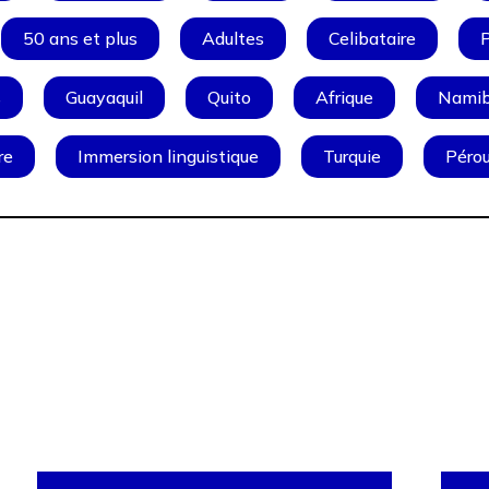
50 ans et plus
Adultes
Celibataire
P
s
Guayaquil
Quito
Afrique
Namib
re
Immersion linguistique
Turquie
Péro