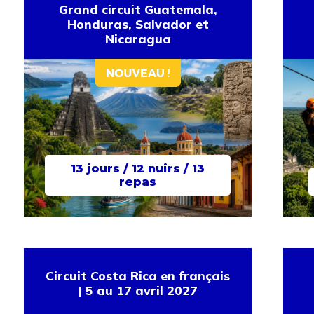
Grand circuit Guatemala,
Honduras, Salvador et
Nicaragua
13 jours / 12 nuirs / 13
repas
Circuit Costa Rica en français
| 5 au 17 avril 2027