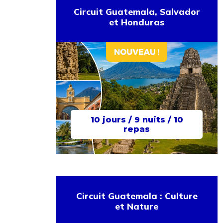
Circuit Guatemala, Salvador
et Honduras
10 jours / 9 nuits / 10
repas
Circuit Guatemala : Culture
et Nature