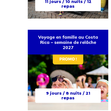
11 jours / 10 nuits / 12
repas
Voyage en famille au Costa
Rica – semaine de relâche
2027
9 jours / 8 nuits / 21
repas