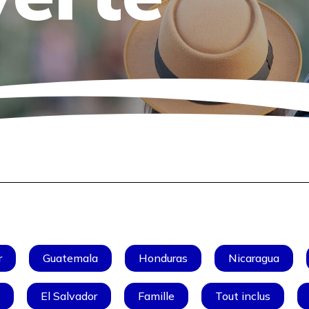
r
Guatemala
Honduras
Nicaragua
é
El Salvador
Famille
Tout inclus