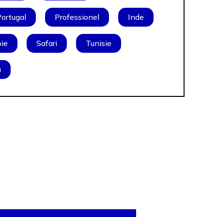
ortugal
Professionel
Inde
ie
Safari
Tunisie
u