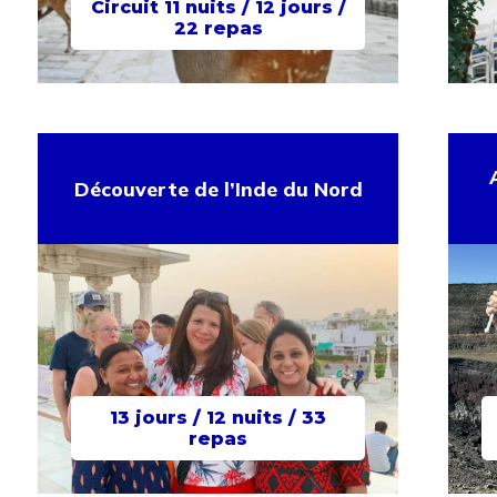
Circuit 11 nuits / 12 jours /
22 repas
Découverte de l’Inde du Nord
13 jours / 12 nuits / 33
repas