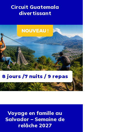
Circuit Guatemala
divertissant
8 jours /7 nuits / 9 repas
Voyage en famille au
Salvador – Semaine de
relâche 2027