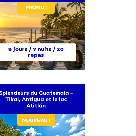
8 jours / 7 nuits / 20
repas
Splendeurs du Guatemala –
Tikal, Antigua et le lac
Atitlán