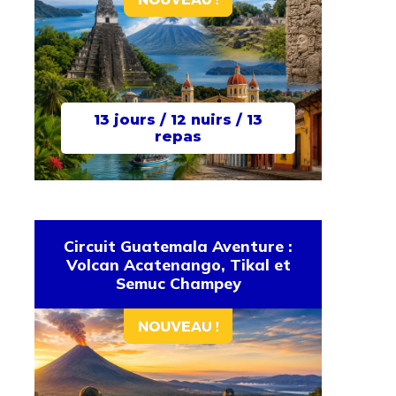
13 jours / 12 nuirs / 13
repas
Circuit Guatemala Aventure :
Volcan Acatenango, Tikal et
Semuc Champey