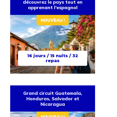
découvrez le pays tout en
apprenant l’espagnol
16 jours / 15 nuits / 32
repas
Grand circuit Guatemala,
Honduras, Salvador et
Nicaragua