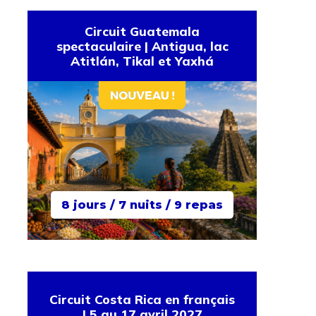
Circuit Guatemala
spectaculaire | Antigua, lac
Atitlán, Tikal et Yaxhá
8 jours / 7 nuits / 9 repas
Circuit Costa Rica en français
| 5 au 17 avril 2027