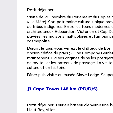
Petit déjeuner.
Visite de la Chambre du Parlement du Cap et de
ville Mère). Son patrimoine culturel unique pr
de tribus indigènes. Entre les tours modernes 
architecturaux Edouardien, Victorien et Cap D
pavées, les maisons multicolores et l’ambiance
cosmopolite.
Durant le tour, vous verrez : le château de Bon
ancien édifice du pays ; « The Company Gardens
maintenant. Il a ses origines dans les potage
de ravitailler les bateaux de passage. La visite
culture et en histoire.
Dîner puis visite du musée Slave Lodge. Souper 
J3 Cape Town 148 km (PD/D/S)
Petit déjeuner. Tour en bateau d’environ une he
Hout Bay, si les