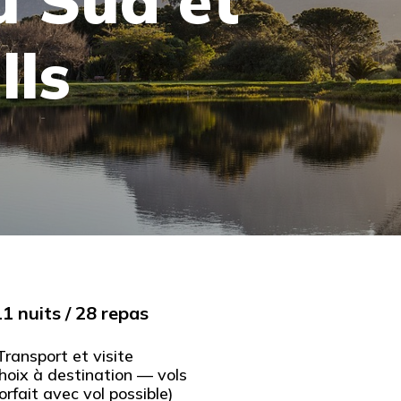
u Sud et
lls
11 nuits / 28 repas
ransport et visite
choix à destination — vols
orfait avec vol possible)