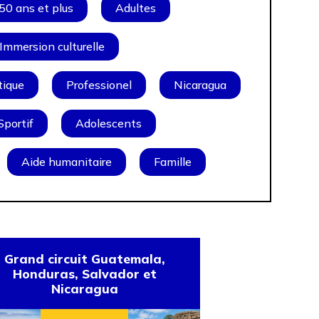
50 ans et plus
Adultes
Immersion culturelle
tique
Professionel
Nicaragua
Sportif
Adolescents
Aide humanitaire
Famille
Grand circuit Guatemala,
Honduras, Salvador et
Nicaragua