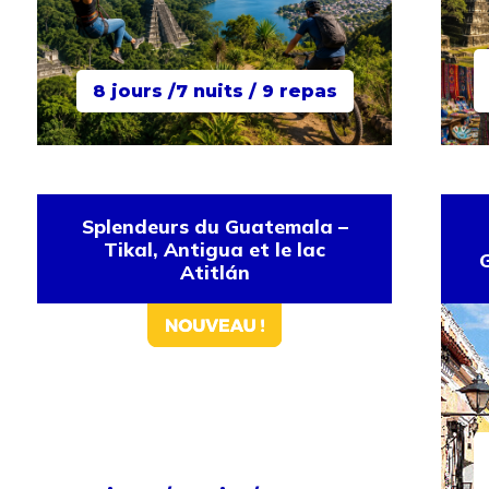
8 jours /7 nuits / 9 repas
Splendeurs du Guatemala –
Tikal, Antigua et le lac
Atitlán