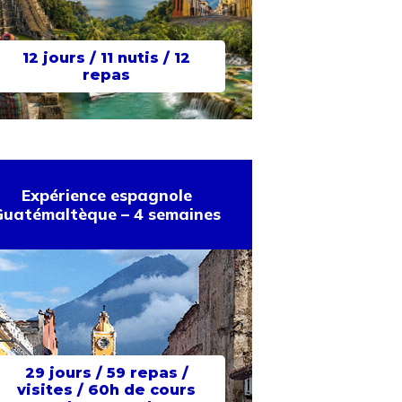
12 jours / 11 nutis / 12
repas
Expérience espagnole
Guatémaltèque – 4 semaines
29 jours / 59 repas /
visites / 60h de cours