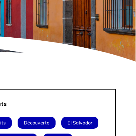
its
its
Découverte
El Salvador