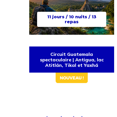
11 jours / 10 nuits / 13
repas
Circuit Guatemala
spectaculaire | Antigua, lac
Atitlán, Tikal et Yaxhá