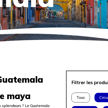
 Guatemala
Filtrer les produ
re maya
Tous
Circu
es splendeurs ? Le Guatemala