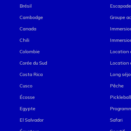
Brésil
Escapade
Cambodge
Groupe a
Canada
Immersion
Chili
Immersion
Colombie
Location 
Corée du Sud
Location 
Costa Rica
Long séjo
Cusco
Pêche
Écosse
Pickleball
Egypte
Programm
El Salvador
Safari