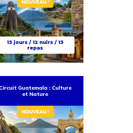
13 jours / 12 nuirs / 13
repas
Circuit Guatemala : Culture
et Nature