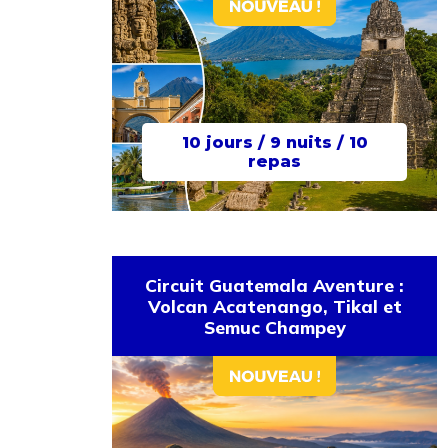
10 jours / 9 nuits / 10
repas
Circuit Guatemala Aventure :
Volcan Acatenango, Tikal et
Semuc Champey