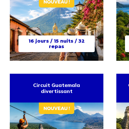
16 jours / 15 nuits / 32
repas
Circuit Guatemala
divertissant