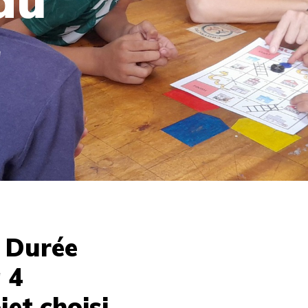
au
a
- Durée
 4
jet choisi