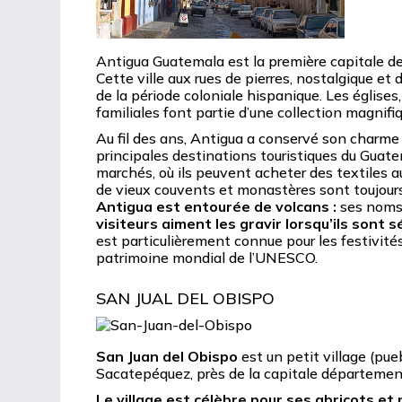
Antigua Guatemala est la première capitale de 
Cette ville aux rues de pierres, nostalgique et
de la période coloniale hispanique. Les église
familiales font partie d’une collection magnif
Au fil des ans, Antigua a conservé son charme c
principales destinations touristiques du Guate
marchés, où ils peuvent acheter des textiles a
de vieux couvents et monastères sont toujours e
Antigua est entourée de volcans :
ses noms
visiteurs aiment les gravir lorsqu’ils sont sé
est particulièrement connue pour les festivité
patrimoine mondial de l’UNESCO.
SAN JUAL DEL OBISPO
San Juan del Obispo
est un petit village (pue
Sacatepéquez, près de la capitale départeme
Le village est célèbre pour ses abricots et