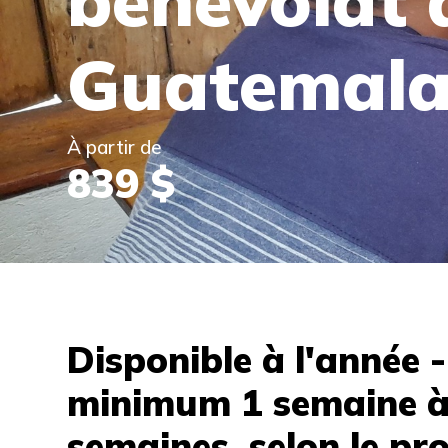
bénévolat 
Guatemal
À partir de
839 $
Disponible à l'année 
minimum 1 semaine à
semaines, selon le pro