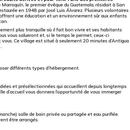
o Marroquín, le premier évêque du Guatemala, résidait à San
restaurée en 1948 par José Luis Álvarez. Plusieurs volontaires
e, offrant une éducation et un environnement sûr aux enfants
can.
ment plus tranquille où il fait bon vivre et ses habitants
us vous salueront et, si le temps le permet, ceux-ci
ec vous. Ce village est situé à seulement 20 minutes d’Antigua
.
oser différents types d’hébergement.
édiées et présélectionnées qui accueillent depuis longtemps
lle d’accueil vous donnera l’opportunité de vous immerger
imanche) salle de bain privée ou partagée et eau purifiée.
vent être arrangés.