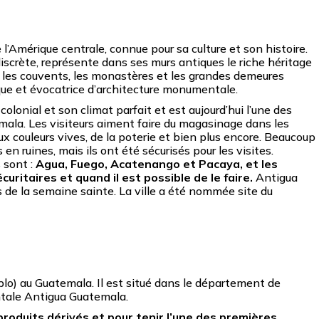
l’Amérique centrale, connue pour sa culture et son histoire.
 discrète, représente dans ses murs antiques le riche héritage
s, les couvents, les monastères et les grandes demeures
ique et évocatrice d’architecture monumentale.
olonial et son climat parfait et est aujourd’hui l’une des
mala. Les visiteurs aiment faire du magasinage dans les
ux couleurs vives, de la poterie et bien plus encore. Beaucoup
n ruines, mais ils ont été sécurisés pour les visites.
 sont :
Agua, Fuego, Acatenango et Pacaya, et les
curitaires et quand il est possible de le faire.
Antigua
s de la semaine sainte. La ville a été nommée site du
blo) au Guatemala. Il est situé dans le département de
ntale Antigua Guatemala.
 produits dérivés et pour tenir l’une des premières