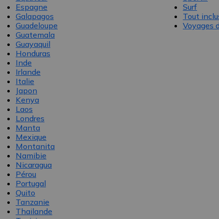
Espagne
Surf
Galapagos
Tout inclu
Guadeloupe
Voyages d
Guatemala
Guayaquil
Honduras
Inde
Irlande
Italie
Japon
Kenya
Laos
Londres
Manta
Mexique
Montanita
Namibie
Nicaragua
Pérou
Portugal
Quito
Tanzanie
Thailande