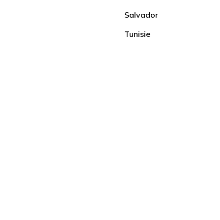
Salvador
Tunisie
nisie
Circuits
Découverte
if
Aventure
Costa Rica
Inde