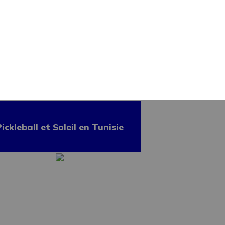
13 jours / 12 nuits / 33
repas
ickleball et Soleil en Tunisie