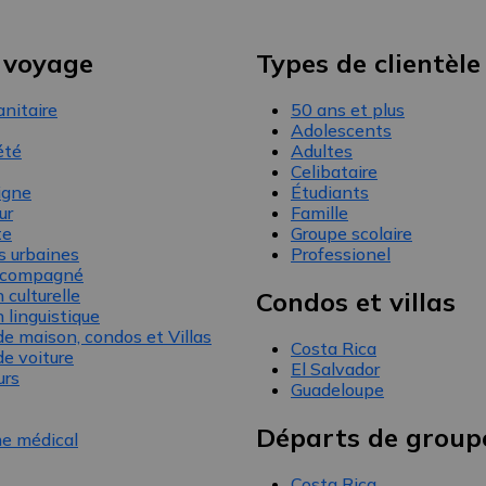
 voyage
Types de clientèle
nitaire
50 ans et plus
Adolescents
été
Adultes
Celibataire
igne
Étudiants
ur
Famille
te
Groupe scolaire
 urbaines
Professionel
ccompagné
culturelle
Condos et villas
 linguistique
de maison, condos et Villas
Costa Rica
de voiture
El Salvador
urs
Guadeloupe
Départs de group
e médical
Costa Rica