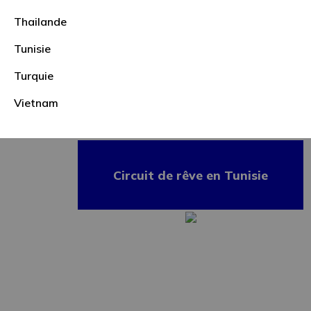
Thailande
Tunisie
8 jours / 7 nuits / 20
repas
Turquie
Vietnam
Circuit de rêve en Tunisie