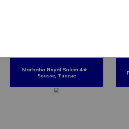
9 jours / 8 nuits / 21
repas
Marhaba Royal Salem 4★ –
P
Sousse, Tunisie