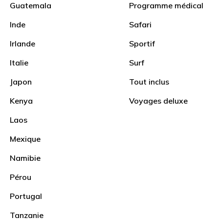
Guatemala
Programme médical
Inde
Safari
Irlande
Sportif
Italie
Surf
Japon
Tout inclus
Tout inclus
Kenya
Voyages deluxe
Laos
Mexique
Voyage en famille au
Namibie
Salvador – Semaine de
relâche 2027
Pérou
Portugal
Tanzanie