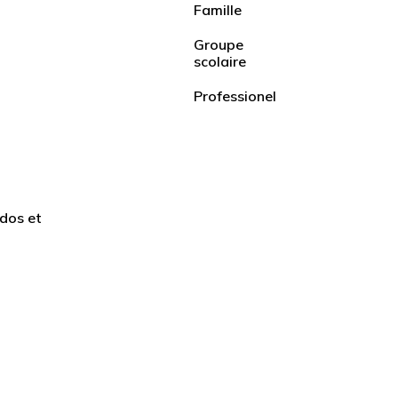
Famille
Groupe
scolaire
Professionel
dos et
Court séjour
Famille
Long séjours
Tu
e
Groupe accompagné
Pickleball
Sport