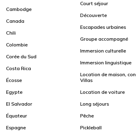
Court séjour
Cambodge
Découverte
Canada
Escapades urbaines
Chili
Groupe accompagné
Colombie
Immersion culturelle
Corée du Sud
Immersion linguistique
Costa Rica
Location de maison, con
Écosse
Villas
Egypte
Location de voiture
Filtrer les produits
El Salvador
Long séjours
Tous
50 ans et plus
Adultes
Équateur
Pêche
Espagne
Pickleball
El Salvador
El Salvador
Celibatair