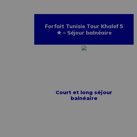
Forfait Tunisie Tour Khalef 5
★ – Séjour balnéaire
Court et long séjour
balnéaire