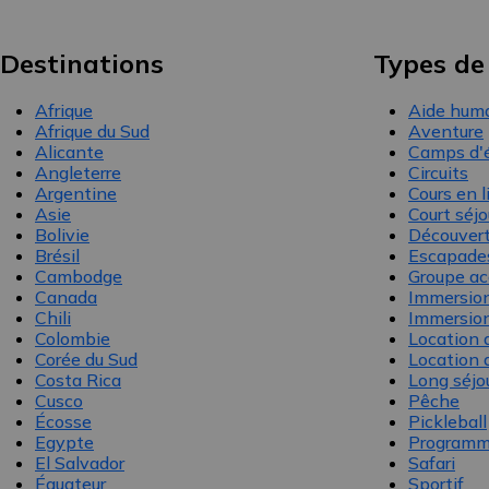
Destinations
Types de
Afrique
Aide huma
Afrique du Sud
Aventure
Alicante
Camps d'
Angleterre
Circuits
Argentine
Cours en l
Asie
Court séjo
Bolivie
Découver
Brésil
Escapades
Cambodge
Groupe a
Canada
Immersion 
Chili
Immersion
Colombie
Location 
Corée du Sud
Location 
Costa Rica
Long séjo
Cusco
Pêche
Écosse
Pickleball
Egypte
Programm
El Salvador
Safari
Équateur
Sportif