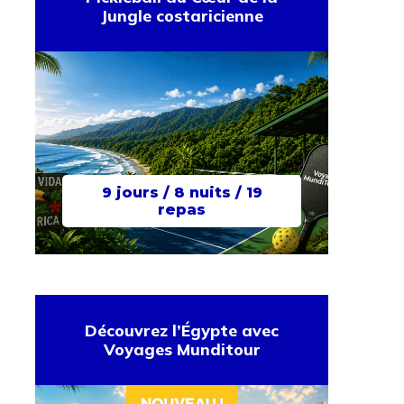
Jungle costaricienne
9 jours / 8 nuits / 19
repas
Découvrez l’Égypte avec
Voyages Munditour