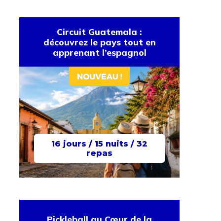
Circuit Guatemala :
découvrez le pays tout en
apprenant l’espagnol
16 jours / 15 nuits / 32
repas
Pickleball au Cœur de la