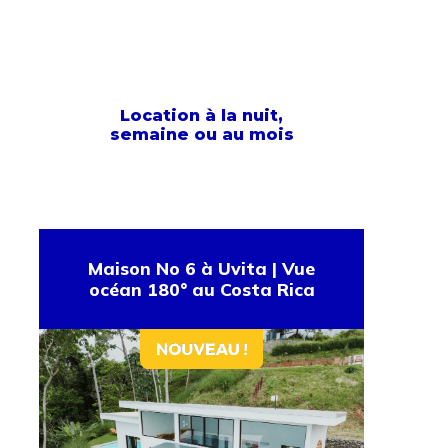
Location à la nuit,
semaine ou au mois
Maison No 6 à Uvita | Vue
océan 180° au Costa Rica