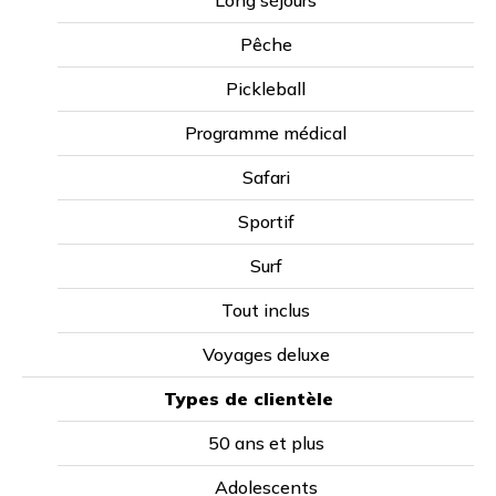
Long séjours
heures par semaine et ont lieu de 8h30 à 12h30
ou de 13h30 à 17h30.
Pêche
Pickleball
L’ÉCOLE DE MANTA
L’école est située en centre-ville et propose aux
Programme médical
étudiants un environnement agréable, des salles
climatisées et une belle cafétéria où vous
Safari
trouverez toujours quelque chose à boire ou à
manger. Les appartements étudiants se trouvent
Sportif
juste au-dessus de l’école, ce qui vous garantit de
ne jamais être en retard !
Surf
Tout inclus
HÉBERGEMENT
L’école de Manta offre 2 types d’hébergement
Voyages deluxe
Familles d’accueil
Types de clientèle
Appartement
50 ans et plus
Adolescents