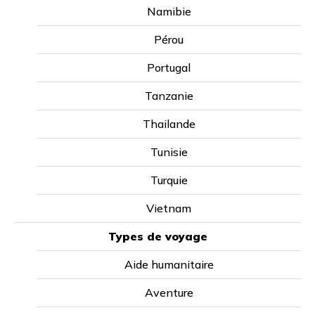
Namibie
Pérou
Portugal
Tanzanie
Thailande
Tunisie
Turquie
COURS EN ESPAGNOL OFFERTS
Vietnam
Les cours en groupe
vous donnent l’opportunité
Types de voyage
d’apprendre l’espagnol dans un environnement
plus social afin que vous puissiez partager vos
Aide humanitaire
défis et vos réalisations avec vos camarades de
classe. Les cours de groupes ont un maximum de
5 étudiants par classe. Cela garantit que vous
Aventure
recevrez toute l’attention individuelle dont vous