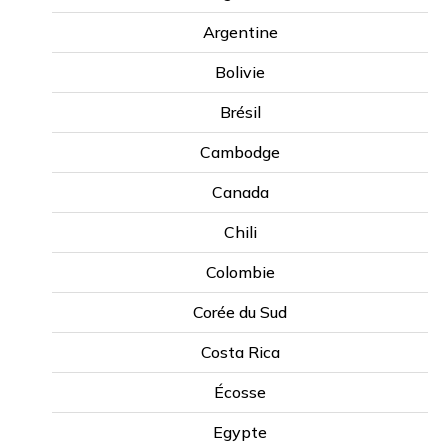
Argentine
Bolivie
Brésil
Cambodge
En savoir plus
Canada
Chili
Colombie
Programme offert d'une
Corée du Sud
semaine et plus. Les
Costa Rica
programmes débutent
Écosse
chaque weekend et sont
Egypte