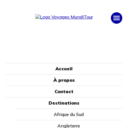
Espagnol à
Accueil
À propos
Manta
Contact
À partir de
Destinations
1099 $
Afrique du Sud
Angleterre