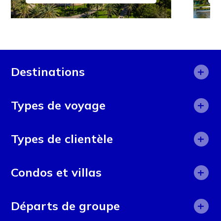
+
Destinations
Afrique
+
Types de voyage
Afrique du Sud
Aide humanitaire
+
Alicante
Types de clientèle
Aventure
Angleterre
50 ans et plus
+
Camps d'été
Condos et villas
Argentine
Adolescents
Circuits
Asie
Costa Rica
+
Adultes
Départs de groupe
Cours en ligne
Bolivie
El Salvador