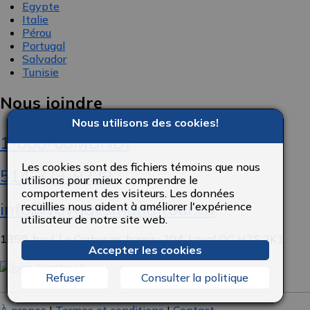
Egypte
Italie
Pérou
Portugal
Salvador
Tunisie
Nous joindre
Nous utilisons des cookies!
1-888-68MUNDI
Les cookies sont des fichiers témoins que nous
514-373-9229
utilisons pour mieux comprendre le
comportement des visiteurs. Les données
info@voyagesmunditour.ca
recuillies nous aident à améliorer l'expérience
utilisateur de notre site web.
1850, boul. Le Corbusier, bureau 204, Laval QC H7S 2K1
Accepter les cookies
Refuser
Consulter la politique
À propos
|
Termes et conditions
|
Contact