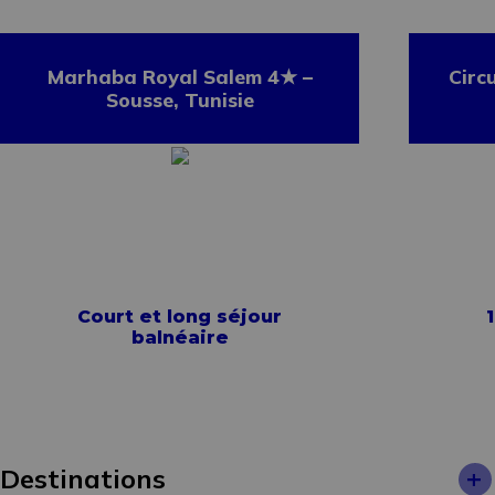
Marhaba Royal Salem 4★ –
Circ
Sousse, Tunisie
Court et long séjour
1
balnéaire
+
Destinations