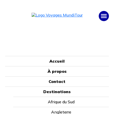
Immersion en
Accueil
À propos
espagnol à Cusco
Contact
– Pérou
Destinations
Afrique du Sud
À partir de
Angleterre