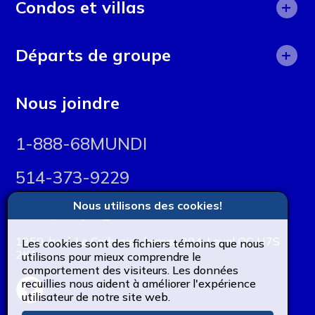
+
Camps d'été
Condos et villas
Argentine
Adolescents
Circuits
Asie
Costa Rica
+
Adultes
Départs de groupe
Cours en ligne
Bolivie
El Salvador
Celibataire
Court séjour
Costa Rica
Brésil
Guadeloupe
Nous joindre
Étudiants
Découverte
Egypte
Cambodge
Famille
1-888-68MUNDI
Escapades urbaines
Italie
Canada
Groupe scolaire
Groupe accompagné
514-373-9229
Pérou
Chili
Professionel
Immersion culturelle
Portugal
Colombie
Nous utilisons des cookies!
info@voyagesmunditour.ca
Immersion linguistique
Salvador
Corée du Sud
1850, boul. Le Corbusier, bureau 204, Laval QC H7S
Les cookies sont des fichiers témoins que nous
Location de maison, condos et Villas
2K1
utilisons pour mieux comprendre le
Tunisie
Costa Rica
comportement des visiteurs. Les données
Location de voiture
recuillies nous aident à améliorer l'expérience
Cusco
utilisateur de notre site web.
Long séjours
Écosse