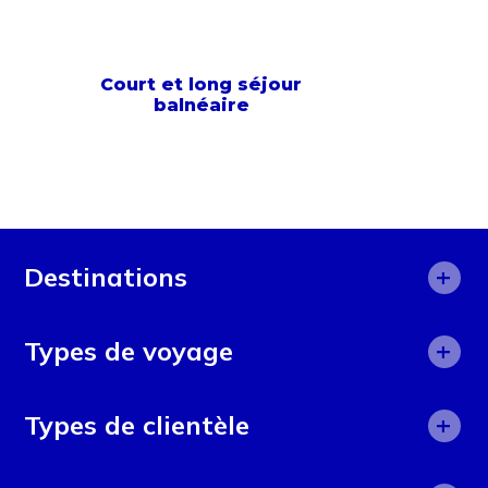
Court et long séjour
balnéaire
+
Destinations
Afrique
+
Types de voyage
Afrique du Sud
Aide humanitaire
+
Alicante
Types de clientèle
Aventure
Angleterre
50 ans et plus