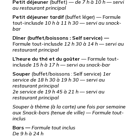
Petit déjeuner
(buffet) —
de 7 h à 10 h — servi
au restaurant principal
Petit déjeuner tardif
(buffet léger) — Formule
tout-inclus
de 10 h à 11 h 30 — servi au snack-
bar
Dîner (buffet/boissons : Self service) —
Formule tout-inclus
de 12 h 30 à 14 h — servi au
restaurant principal
L’heure du thé et du goûter
— Formule tout-
inclus
de 15 h à 17 h — servi au snack-bar
Souper
(buffet/boissons : Self service)
1er
service de 18 h 30 à 19 h 30 — servi au
restaurant principal
2e service de 19 h 45 à 21 h — servi au
restaurant principal
Souper à thème (à la carte) une fois par semaine
aux Snack-bars (tenue de ville) — Formule tout-
inclus
Bars —
Formule tout inclus
De 9 h à 24 h