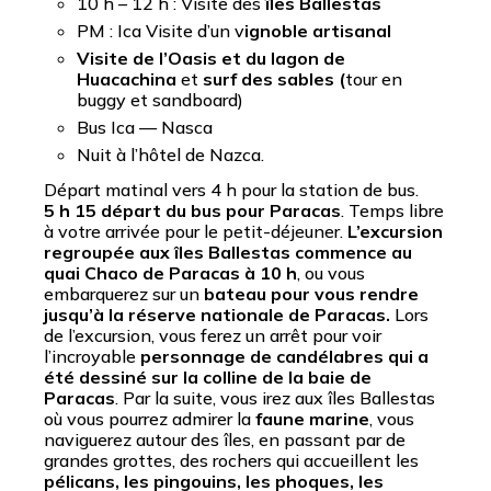
10 h – 12 h : Visite des
îles Ballestas
PM : Ica Visite d’un v
ignoble artisanal
Visite de l’Oasis et du lagon de
Huacachina
et
surf des sables
(
tour en
buggy et sandboard)
Bus Ica — Nasca
Nuit à l’hôtel de Nazca.
Départ matinal vers 4 h pour la station de bus.
5 h 15
départ du bus pour Paracas
. Temps libre
à votre arrivée pour le petit-déjeuner.
L’excursion
regroupée aux îles Ballestas commence au
quai Chaco de Paracas à
10 h
, ou vous
embarquerez sur un
bateau pour vous rendre
jusqu’à la réserve nationale de Paracas.
Lors
de l’excursion, vous ferez un arrêt pour voir
l’incroyable
personnage de candélabres qui a
été dessiné sur la colline de la baie de
Paracas
. Par la suite, vous irez aux îles Ballestas
où vous pourrez admirer la
faune marine
, vous
naviguerez autour des îles, en passant par de
grandes grottes, des rochers qui accueillent les
pélicans, les pingouins, les phoques, les