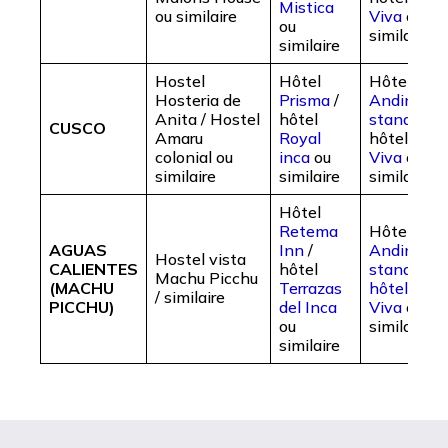
Mistica
ou similaire
Viva
ou
ou
similaire
similaire
Hostel
Hôtel
Hôtel
Cas
Hosteria de
Prisma
/
Andina
Anita / Hostel
hôtel
standard
/
CUSCO
Amaru
Royal
hôtel
Tierr
colonial ou
inca
ou
Viva
ou
similaire
similaire
similaire
Hôtel
Retema
Hôtel
Cas
AGUAS
Inn
/
Andina
Hostel vista
CALIENTES
hôtel
standard
/
Machu Picchu
(MACHU
Terrazas
hôtel Tierr
/ similaire
PICCHU)
del Inca
Viva
ou
ou
similaire
similaire