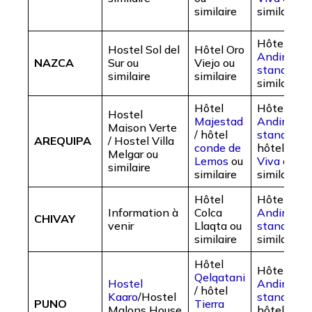
similaire
similaire
Hôtel
Cas
Hostel Sol del
Hôtel Oro
Andina
NAZCA
Sur ou
Viejo ou
standard
o
similaire
similaire
similaire
Hôtel
Hôtel
Cas
Hostel
Majestad
Andina
Maison Verte
/ hôtel
standard
/
AREQUIPA
/ Hostel Villa
conde de
hôtel
Tierr
Melgar ou
Lemos
ou
Viva
ou
similaire
similaire
similaire
Hôtel
Hôtel
Cas
Information à
Colca
Andina
CHIVAY
venir
Llaqta ou
standard
o
similaire
similaire
Hôtel
Hôtel
Cas
Qelqatani
Hostel
Andina
/ hôtel
Kaaro
/Hostel
standard
/
PUNO
Tierra
Malons House
hôtel
Tierr