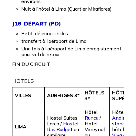
environs
Nuit à l’hôtel à Lima (Quartier Miraflores)
J16 DÉPART (PD)
Petit-déjeuner inclus
transfert à l’aéroport de Lima
Une fois à l’aéroport de Lima enregistrement
pour vol de retour
FIN DU CIRCUIT
HÔTELS
HÔTELS
HÔTELS 3
VILLES
AUBERGES 3*
3*
SUPÉRIE
Hôtel
Hôtel
Cas
Hostel Suites
Runcu
/
Andina
Larco /
H
ostel
Hotel
standard
/
LIMA
Ibis Budget
ou
Virreynal
hôtel
Tierr
similaire
ou
Viva
ou