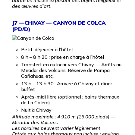
abrite un musée exposant des objets religieux et
des œuvres d’art
.
J7 —CHIVAY — CANYON DE COLCA
(PD/D)
Petit-déjeuner à l’hôtel
8 h – 8 h 20 : prise en charge à l’hôtel
Transfert en autocar vers Chivay — Arrêts au
Mirador des Volcans, Réserve de Pampa
Cañahuas, etc.
13 h – 13 h 30 : Arrivée à Chivay et dîner
buffet
Après-midi libre (optionnel : bains thermaux
de La Calera)
Nuit à Chivay
Altitude maximale : 4 910 m (16 000 pieds) —
Mirador des Volcans
Les horaires peuvent varier légèrement
Entrée aux bains thermaux non incluse : environ