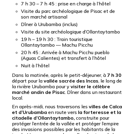
7 h 30 – 7 h 45 : prise en charge à l’hôtel
Visite du parc archéologique de Pisac et de
son marché artisanal
Dîner à Urubamba (inclus)
Visite du site archéologique d’Ollantaytambo
19 h – 19 h 30 : Train touristique
Ollantaytambo — Machu Picchu
20 h 45 : Arrivée à Machu Picchu pueblo
(Aguas Calientes) et transfert à l’hôtel
Nuit à l’hôtel
Dans la matinée, après le petit-déjeuner, à
7 h 30
départ pour la
vallée sacrée des Incas
, le long de
la rivière Urubamba pour y
visiter le célèbre
marché andin de Pisac
. Dîner dans un restaurant
local.
En après-midi, nous traversons les
villes de Calca
et d’Urubamba
en route vers
la forteresse et la
citadelle d’Ollantaytambo,
construite pour
protéger l’entrée de la vallée et protéger l’empire
des invasions possibles par les habitants de la