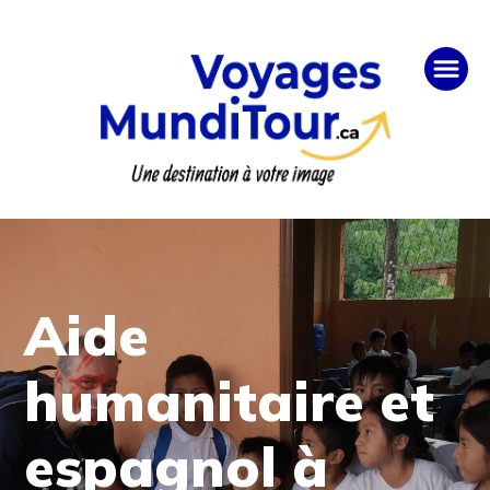
Aide
humanitaire et
espagnol à