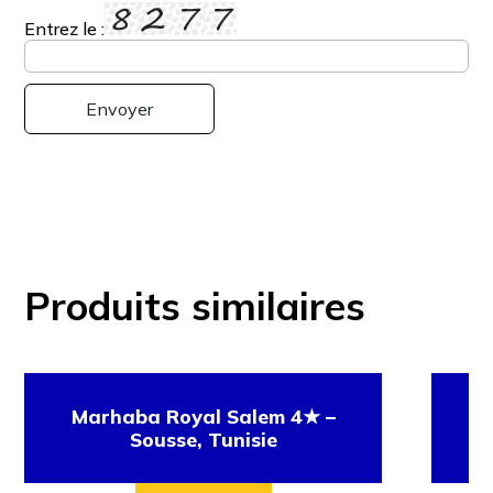
Entrez le :
Produits similaires
Marhaba Royal Salem 4★ –
Ci
Sousse, Tunisie