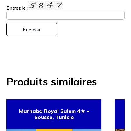
Entrez le :
Produits similaires
Marhaba Royal Salem 4★ –
Ci
Sousse, Tunisie