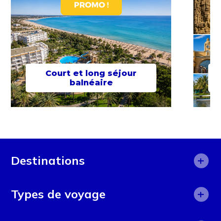
Court et long séjour
balnéaire
+
Destinations
Afrique
+
Types de voyage
Afrique du Sud
Aide humanitaire