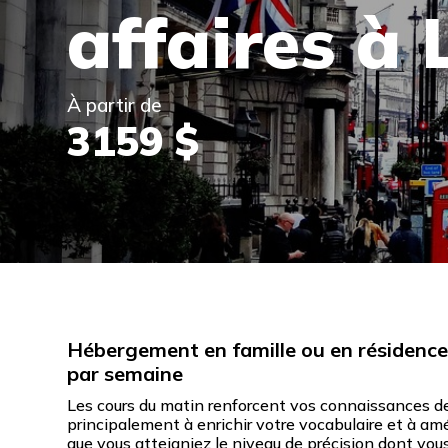
affaires à
À partir de
3159 $
Hébergement en famille ou en résidence 
par semaine
Les cours du matin renforcent vos connaissances de
principalement à enrichir votre vocabulaire et à amé
que vous atteigniez le niveau de précision dont vou