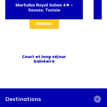
Marhaba Royal Salem 4★ –
Ci
Sousse, Tunisie
Court et long séjour
balnéaire
+
Destinations