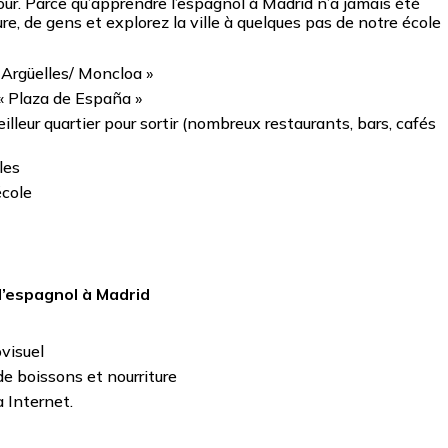
jour. Parce qu’apprendre l’espagnol à Madrid n’a jamais été
re, de gens et explorez la ville à quelques pas de notre école
« Argüelles/ Moncloa »
 « Plaza de España »
lleur quartier pour sortir (nombreux restaurants, bars, cafés
les
école
 l’espagnol à Madrid
visuel
e boissons et nourriture
à Internet.