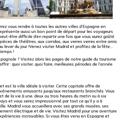
rez vous rendre à toutes les autres villes d’Espagne en
représente aussi un bon point de départ pour les voyageurs
peut-être difficile d’en repartir une fois que vous aurez goûté
pièces de théâtres, aux corridas, aux verres verres entre amis
u lever du jour !Venez visiter Madrid et profitez de la fête…
 temps !
spagnole ? Visitez alors les pages de notre guide du tourisme
ffrir : quoi visiter, quoi faire, meilleures périodes de l’année
 est la ville idéale à visiter. Cette capitale offre de
s événements amusants jusqu’aux restaurants branchés. Vous
t de la vie à une, deux ou trois heures du matin ou à six
ays et vous serez impressionné par tout ce qu’il y a à
ille. Madrid vous accueillera avec ses grands musées, ses
ement électrique et de vie. Visitez Madrid pour une aventure
xpériences incroyables. Si vous êtes venu en Espagne et