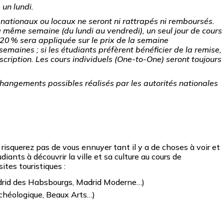
 un lundi.
s nationaux ou locaux ne seront ni rattrapés ni remboursés.
a même semaine (du lundi au vendredi), un seul jour de cours
 20
% sera appliqu
ée sur le prix de la semaine
semaines ; si les
étudiants pr
éf
èrent b
én
éficier de la remise,
nscription. Les cours individuels (One-to-One) seront toujours
hangements possibles réalisés par les autorités nationales
risquerez pas de vous ennuyer tant il y a de choses à voir et
diants à découvrir la ville et sa culture au cours de
ites touristiques :
adrid des Habsbourgs, Madrid Moderne…)
rchéologique, Beaux Arts…)