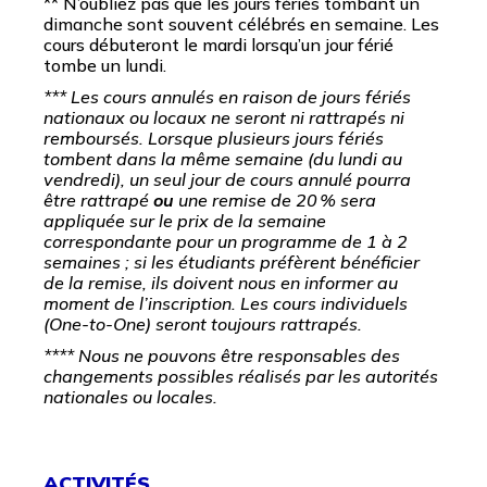
** N’oubliez pas que les jours fériés tombant un
dimanche sont souvent célébrés en semaine. Les
cours débuteront le mardi lorsqu’un jour férié
tombe un lundi.
*** Les cours annulés en raison de jours fériés
nationaux ou locaux ne seront ni rattrapés ni
remboursés. Lorsque plusieurs jours fériés
tombent dans la même semaine (du lundi au
vendredi), un seul jour de cours annulé pourra
être rattrapé
ou
une remise de 20
% sera
appliqu
ée sur le prix de la semaine
correspondante pour un programme de 1
à 2
semaines ; si les
étudiants pr
éf
èrent b
én
éficier
de la remise, ils doivent nous en informer au
moment de l
’inscription. Les cours individuels
(One-to-One) seront toujours rattrap
és.
**** Nous ne pouvons être responsables des
changements possibles réalisés par les autorités
nationales ou locales.
ACTIVITÉS