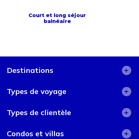
Court et long séjour
balnéaire
+
Destinations
Afrique
+
Types de voyage
Afrique du Sud
Aide humanitaire
+
Alicante
Types de clientèle
Aventure
Angleterre
50 ans et plus
+
Camps d'été
Condos et villas
Argentine