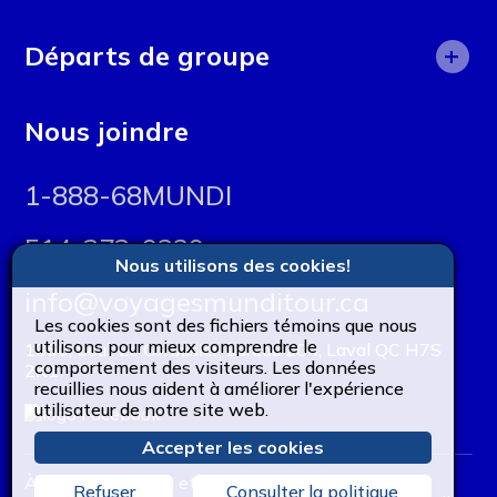
Adolescents
Circuits
Asie
Costa Rica
+
Adultes
Départs de groupe
Cours en ligne
Bolivie
El Salvador
Celibataire
Court séjour
Costa Rica
Brésil
Guadeloupe
Nous joindre
Étudiants
Découverte
Egypte
Cambodge
Famille
1-888-68MUNDI
Escapades urbaines
Italie
Canada
Groupe scolaire
Groupe accompagné
514-373-9229
Pérou
Chili
Nous utilisons des cookies!
Professionel
Immersion culturelle
Portugal
Colombie
info@voyagesmunditour.ca
Immersion linguistique
Les cookies sont des fichiers témoins que nous
Salvador
Corée du Sud
utilisons pour mieux comprendre le
1850, boul. Le Corbusier, bureau 204, Laval QC H7S
Location de maison, condos et Villas
comportement des visiteurs. Les données
2K1
Tunisie
Costa Rica
recuillies nous aident à améliorer l'expérience
Location de voiture
utilisateur de notre site web.
Cusco
Accepter les cookies
Long séjours
Écosse
À propos
|
Termes et conditions
|
Contact
Refuser
Consulter la politique
Pêche