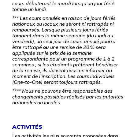
cours débuteront le mardi lorsqu’un jour férié
tombe un lundi.
*** Les cours annulés en raison de jours fériés
nationaux ou locaux ne seront ni rattrapés ni
remboursés. Lorsque plusieurs jours fériés
tombent dans la même semaine (du lundi au
vendredi), un seul jour de cours annulé pourra
être rattrapé
ou
une remise de 20
% sera
appliqu
ée sur le prix de la semaine
correspondante pour un programme de 1
à 2
semaines ; si les
étudiants pr
éf
èrent b
én
éficier
de la remise, ils doivent nous en informer au
moment de l
’inscription. Les cours individuels
(One-to-One) seront toujours rattrap
és.
**** Nous ne pouvons être responsables des
changements possibles réalisés par les autorités
nationales ou locales.
ACTIVITÉS
Les activités les plus souvents proposées dans