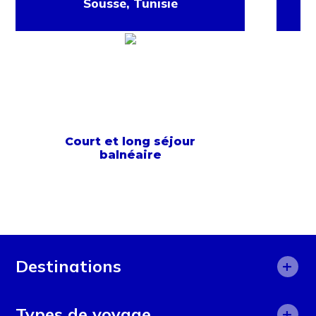
Sousse, Tunisie
Court et long séjour
balnéaire
+
Destinations
Afrique
+
Types de voyage