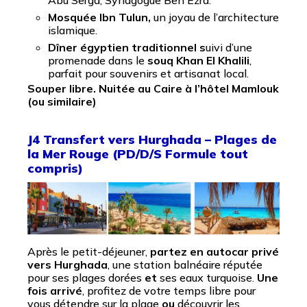
Abu Serga, Synagogue Ben Ezra.
Mosquée Ibn Tulun,
un joyau de l’architecture
islamique.
Dîner égyptien traditionnel s
uivi d’une
promenade dans le
souq Khan El Khalili
,
parfait pour souvenirs et artisanat local.
Souper libre.
Nuitée au Caire à l’hôtel Mamlouk
(ou similaire
)
J4 Transfert vers Hurghada – Plages de
la Mer Rouge (PD/D/S Formule tout
compris)
Après le petit-déjeuner,
partez en autocar privé
vers Hurghada
, une station balnéaire réputée
pour ses plages dorées
et
ses eaux turquoise.
Une
fois arrivé
, profitez de votre temps libre pour
vous détendre sur la plage
ou
découvrir les